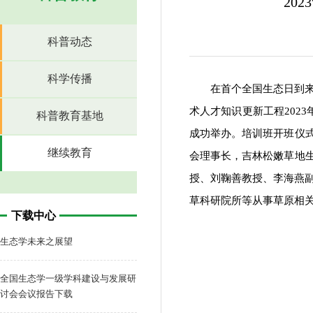
20
科普动态
科学传播
在首个全国生态日到
术人才知识更新工程202
科普教育基地
成功举办。培训班开班仪
继续教育
会理事长，吉林松嫩草地
授、刘鞠善教授、李海燕
草科研院所等从事草原相
下载中心
生态学未来之展望
全国生态学一级学科建设与发展研
讨会会议报告下载